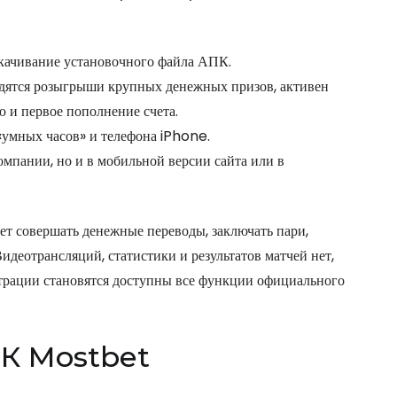
 скачивание установочного файла АПК.
одятся розыгрыши крупных денежных призов, активен
 и первое пополнение счета.
«умных часов» и телефона iPhone.
омпании, но и в мобильной версии сайта или в
ет совершать денежные переводы, заключать пари,
идеотрансляций, статистики и результатов матчей нет,
истрации становятся доступны все функции официального
К Mostbet