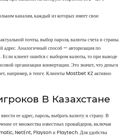
ольким каналам, каждый из которых имеет свои
актуальной почты, выбор пароля, валюты счета и страны.
й адрес. Аналогичный способ — авторизация по
 Если клиент ошибся с выбором валюты, то при выводе
нсовой организации конвертации. Это значит, что деньги
чет, например, в тенге. Клиенты Mostbet KZ активно
игроков В Казахстане
вести ее адрес, пароль, выбрать валюту и страну. В
ение от множества известных провайдеров, включая
tic, NetEnt, Playson и Playtech. Для удобства