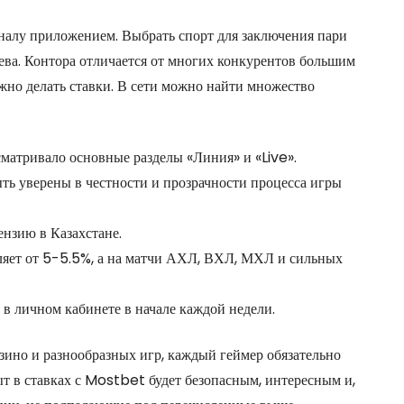
налу приложением. Выбрать спорт для заключения пари
ва. Контора отличается от многих конкурентов большим
но делать ставки. В сети можно найти множество
матривало основные разделы «Линия» и «Live».
ть уверены в честности и прозрачности процесса игры
нзию в Казахстане.
яет от 5-5.5%, а на матчи АХЛ, ВХЛ, МХЛ и сильных
 в личном кабинете в начале каждой недели.
ино и разнообразных игр, каждый геймер обязательно
ыт в ставках с Mostbet будет безопасным, интересным и,