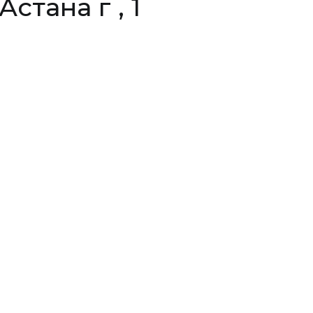
стана г , 1