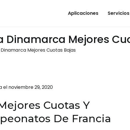
Aplicaciones
Servicios
a Dinamarca Mejores Cu
 Dinamarca Mejores Cuotas Bajas
a el
noviembre 29, 2020
Mejores Cuotas Y
peonatos De Francia