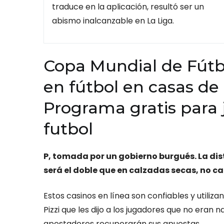
traduce en la aplicación, resultó ser un
abismo inalcanzable en La Liga.
Copa Mundial de Fútb
en fútbol en casas de
Programa gratis para 
futbol
P, tomada por un gobierno burgués. La d
será el doble que en calzadas secas, no c
Estos casinos en línea son confiables y utiliz
Pizzi que les dijo a los jugadores que no eran n
apostadores recuperarán sus apuestas.