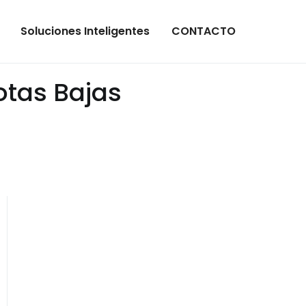
Soluciones Inteligentes
CONTACTO
otas Bajas