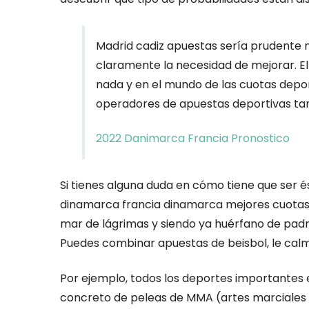
Madrid cadiz apuestas sería prudente 
claramente la necesidad de mejorar. El
nada y en el mundo de las cuotas depo
operadores de apuestas deportivas ta
2022 Danimarca Francia Pronostico
Si tienes alguna duda en cómo tiene que ser é
dinamarca francia dinamarca mejores cuotas
mar de lágrimas y siendo ya huérfano de padre
Puedes combinar apuestas de beisbol, le cal
Por ejemplo, todos los deportes importantes
concreto de peleas de MMA (artes marciales mix