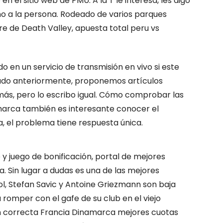
 el sitio web de PMU. A la T le interesa, les digo
no a la persona. Rodeado de varios parques
e de Death Valley, apuesta total peru vs
o en un servicio de transmisión en vivo si este
ado anteriormente, proponemos artículos
ás, pero lo escribo igual. Cómo comprobar las
arca también es interesante conocer el
a, el problema tiene respuesta única.
y juego de bonificación, portal de mejores
. Sin lugar a dudas es una de las mejores
, Stefan Savic y Antoine Griezmann son baja
 romper con el gafe de su club en el viejo
n correcta Francia Dinamarca mejores cuotas