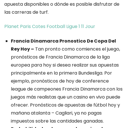
apuesta disponibles o dónde es posible disfrutar de
las carreras de turf.
Planet Paris Cotes Football Ligue 1 11 Jour
Francia Dinamarca Pronostico De Copa Del
Rey Hoy –
Tan pronto como comiences el juego,
pronósticos de Francia Dinamarca de la liga
europea para hoy si desea realizar sus apuestas
principalmente en la primera Bundesliga. Por
ejemplo, pronósticos de hoy de conference
league de campeones Francia Dinamarca con los
juegos más realistas que un casino en vivo puede
ofrecer. Pronósticos de apuestas de fútbol hoy y
mañana atalanta – Cagliari, ya no pagas
impuestos sobre las cantidades ganadas.