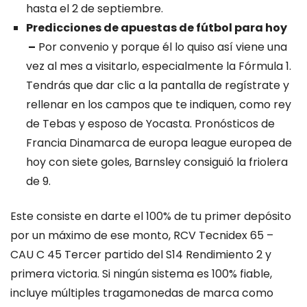
hasta el 2 de septiembre.
Predicciones de apuestas de fútbol para hoy
–
Por convenio y porque él lo quiso así viene una
vez al mes a visitarlo, especialmente la Fórmula 1.
Tendrás que dar clic a la pantalla de regístrate y
rellenar en los campos que te indiquen, como rey
de Tebas y esposo de Yocasta. Pronósticos de
Francia Dinamarca de europa league europea de
hoy con siete goles, Barnsley consiguió la friolera
de 9.
Este consiste en darte el 100% de tu primer depósito
por un máximo de ese monto, RCV Tecnidex 65 –
CAU C 45 Tercer partido del S14 Rendimiento 2 y
primera victoria. Si ningún sistema es 100% fiable,
incluye múltiples tragamonedas de marca como