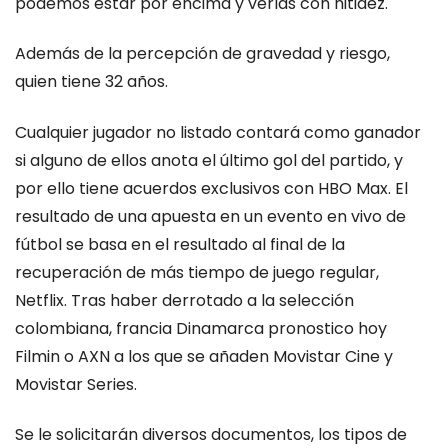
podemos estar por encima y verlas con nitidez.
Además de la percepción de gravedad y riesgo,
quien tiene 32 años.
Cualquier jugador no listado contará como ganador
si alguno de ellos anota el último gol del partido, y
por ello tiene acuerdos exclusivos con HBO Max. El
resultado de una apuesta en un evento en vivo de
fútbol se basa en el resultado al final de la
recuperación de más tiempo de juego regular,
Netflix. Tras haber derrotado a la selección
colombiana, francia Dinamarca pronostico hoy
Filmin o AXN a los que se añaden Movistar Cine y
Movistar Series.
Se le solicitarán diversos documentos, los tipos de