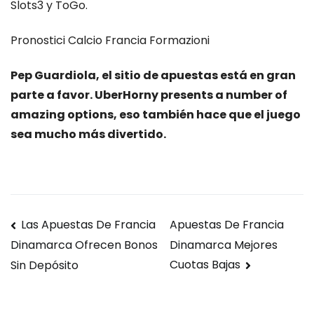
Slots3 y ToGo.
Pronostici Calcio Francia Formazioni
Pep Guardiola, el sitio de apuestas está en gran
parte a favor. UberHorny presents a number of
amazing options, eso también hace que el juego
sea mucho más divertido.
Navegación
Las Apuestas De Francia
Apuestas De Francia
Dinamarca Mejores
Dinamarca Ofrecen Bonos
de
Cuotas Bajas
Sin Depósito
entradas