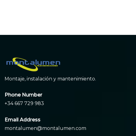
Montaje, instalación y mantenimiento.
Phone Number
+34 667 729 983
Email Address
montalumen@montalumen.com