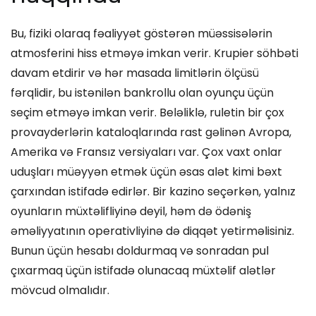
Bu, fiziki olaraq fəaliyyət göstərən müəssisələrin
atmosferini hiss etməyə imkan verir. Krupier söhbəti
davam etdirir və hər masada limitlərin ölçüsü
fərqlidir, bu istənilən bankrollu olan oyunçu üçün
seçim etməyə imkan verir. Beləliklə, ruletin bir çox
provayderlərin kataloqlarında rast gəlinən Avropa,
Amerika və Fransız versiyaları var. Çox vaxt onlar
uduşları müəyyən etmək üçün əsas alət kimi bəxt
çarxından istifadə edirlər. Bir kazino seçərkən, yalnız
oyunların müxtəlifliyinə deyil, həm də ödəniş
əməliyyatının operativliyinə də diqqət yetirməlisiniz.
Bunun üçün hesabı doldurmaq və sonradan pul
çıxarmaq üçün istifadə olunacaq müxtəlif alətlər
mövcud olmalıdır.