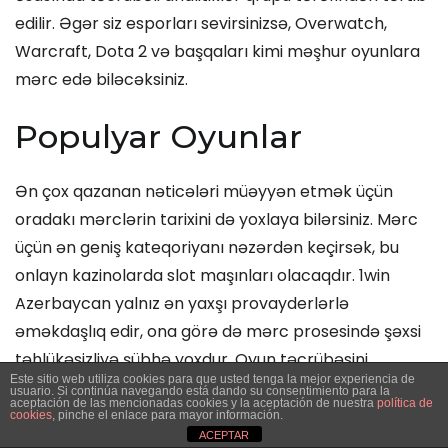
edilir. Əgər siz esporları sevirsinizsə, Overwatch,
Warcraft, Dota 2 və başqaları kimi məşhur oyunlara
mərc edə biləcəksiniz.
Populyar Oyunlar
Ən çox qazanan nəticələri müəyyən etmək üçün
oradakı mərclərin tarixini də yoxlaya bilərsiniz. Mərc
üçün ən geniş kateqoriyanı nəzərdən keçirsək, bu
onlayn kazinolarda slot maşınları olacaqdır. 1win
Azerbaycan yalnız ən yaxşı provayderlərlə
əməkdaşlıq edir, ona görə də mərc prosesində şəxsi
təhlükəsizliyə şübhə yoxdur. Oyun təcrübəsini
Este sitio web utiliza cookies para que usted tenga la mejor experiencia de
şaxələndirmək üçün kazino müştəriləri canlı dilerlərlə
usuario. Si continúa navegando está dando su consentimiento para la
aceptación de las mencionadas cookies y la aceptación de nuestra
política de
oyunlardan yararlana bilərlər. Bu format ən son
cookies
, pinche el enlace para mayor información.
ACEPTAR
versiya olaraq qalır, çünki o, real krupierlərlə mərc