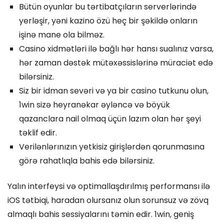
Bütün oyunlar bu tərtibatçıların serverlərində
yerləşir, yəni kazino özü heç bir şəkildə onların
işinə mane ola bilməz.
Casino xidmətləri ilə bağlı hər hansı sualınız varsa,
hər zaman dəstək mütəxəssislərinə müraciət edə
bilərsiniz.
Siz bir idman sevəri və ya bir casino tutkunu olun,
1win sizə heyranəkar əyləncə və böyük
qazanclara nail olmaq üçün lazım olan hər şeyi
təklif edir.
Verilənlərınızın yetkisiz girişlərdən qorunmasına
görə rahatlıqla bahis edə bilərsiniz.
Yalın interfeysi və optimallaşdırılmış performansı ilə
iOS tətbiqi, haradan olursanız olun sorunsuz və zövq
almaqlı bahis sessiyalarını təmin edir. 1win, geniş