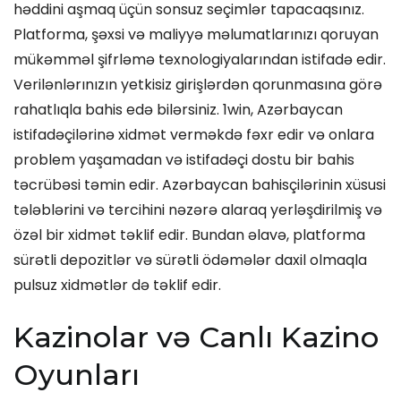
həddini aşmaq üçün sonsuz seçimlər tapacaqsınız.
Platforma, şəxsi və maliyyə məlumatlarınızı qoruyan
mükəmməl şifrləmə texnologiyalarından istifadə edir.
Verilənlərınızın yetkisiz girişlərdən qorunmasına görə
rahatlıqla bahis edə bilərsiniz. 1win, Azərbaycan
istifadəçilərinə xidmət verməkdə fəxr edir və onlara
problem yaşamadan və istifadəçi dostu bir bahis
təcrübəsi təmin edir. Azərbaycan bahisçilərinin xüsusi
tələblərini və tercihini nəzərə alaraq yerləşdirilmiş və
özəl bir xidmət təklif edir. Bundan əlavə, platforma
sürətli depozitlər və sürətli ödəmələr daxil olmaqla
pulsuz xidmətlər də təklif edir.
Kazinolar və Canlı Kazino
Oyunları