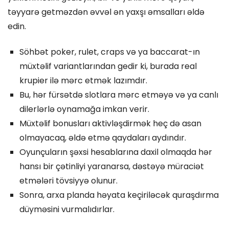
təyyarə getməzdən əvvəl ən yaxşı əmsalları əldə
edin.
Söhbət poker, rulet, craps və ya baccarat-ın
müxtəlif variantlarından gedir ki, burada real
krupier ilə mərc etmək lazımdır.
Bu, hər fürsətdə slotlara mərc etməyə və ya canlı
dilerlərlə oynamağa imkan verir.
Müxtəlif bonusları aktivləşdirmək heç də asan
olmayacaq, əldə etmə qaydaları aydındır.
Oyunçuların şəxsi hesablarına daxil olmaqda hər
hansı bir çətinliyi yaranarsa, dəstəyə müraciət
etmələri tövsiyyə olunur.
Sonra, arxa planda həyata keçiriləcək quraşdırma
düyməsini vurmalıdırlar.