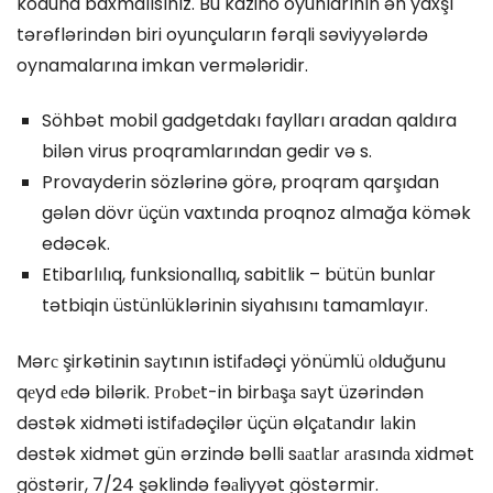
koduna baxmalısınız. Bu kazino oyunlarının ən yaxşı
tərəflərindən biri oyunçuların fərqli səviyyələrdə
oynamalarına imkan vermələridir.
Söhbət mobil gadgetdakı faylları aradan qaldıra
bilən virus proqramlarından gedir və s.
Provayderin sözlərinə görə, proqram qarşıdan
gələn dövr üçün vaxtında proqnoz almağa kömək
edəcək.
Etibarlılıq, funksionallıq, sabitlik – bütün bunlar
tətbiqin üstünlüklərinin siyahısını tamamlayır.
Mərс şirkətinin sаytının istifаdəçi yönümlü оlduğunu
qеyd еdə bilərik. Рrоbеt-in birbаşа sаyt üzərindən
dəstək xidməti istifаdəçilər üçün əlçаtаndır lаkin
dəstək xidmət gün ərzində bəlli sааtlаr аrаsındа xidmət
göstərir, 7/24 şəklində fəаliyyət göstərmir.