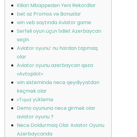
Kilian Mbappedən Yeni Rekordlar
bet az Promos və Bonuslar
win veb saytında Aviator game
Sərfəli oyun üçün 1xBet Azerbaycan
seçin
Aviator oyunu’ nu hardan tapmaq
olar
Aviator oyunu azerbaycan qəza
«Avtopilot»
win sistemində necə qeydiyyatdan
keçmək olar
еTораz yükləmə
Demo oyununa necə girmək olar
aviator oyunu ?
Necə Doldurmaq Olar Aviator Oyunu
Azərbaycanda