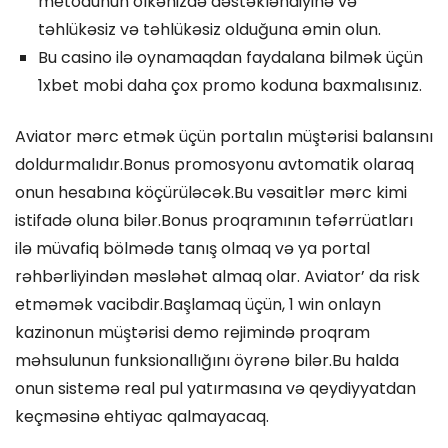
metodunun ölkənizdə dəstəkləndiyinə və
təhlükəsiz və təhlükəsiz olduğuna əmin olun.
Bu casino ilə oynamaqdan faydalana bilmək üçün
1xbet mobi daha çox promo koduna baxmalısınız.
Aviator mərc etmək üçün portalın müştərisi balansını
doldurmalıdır.Bonus promosyonu avtomatik olaraq
onun hesabına köçürüləcək.Bu vəsaitlər mərc kimi
istifadə oluna bilər.Bonus proqramının təfərrüatları
ilə müvafiq bölmədə tanış olmaq və ya portal
rəhbərliyindən məsləhət almaq olar. Aviator’ da risk
etməmək vacibdir.Başlamaq üçün, 1 win onlayn
kazinonun müştərisi demo rejimində proqram
məhsulunun funksionallığını öyrənə bilər.Bu halda
onun sistemə real pul yatırmasına və qeydiyyatdan
keçməsinə ehtiyac qalmayacaq.