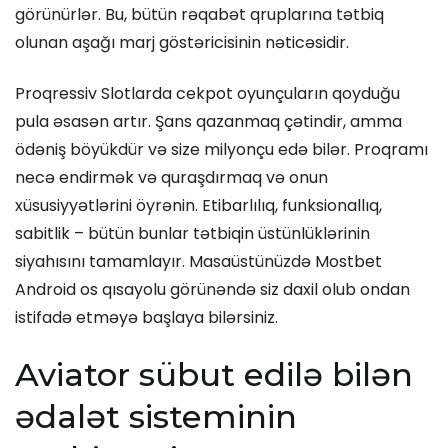
görünürlər. Bu, bütün rəqabət qruplarına tətbiq
olunan aşağı marj göstəricisinin nəticəsidir.
Proqressiv Slotlarda cekpot oyunçuların qoyduğu
pula əsasən artır. Şans qazanmaq çətindir, amma
ödəniş böyükdür və size milyonçu edə bilər. Proqramı
necə endirmək və quraşdırmaq və onun
xüsusiyyətlərini öyrənin. Etibarlılıq, funksionallıq,
sabitlik – bütün bunlar tətbiqin üstünlüklərinin
siyahısını tamamlayır. Masaüstünüzdə Mostbet
Android os qısayolu görünəndə siz daxil olub ondan
istifadə etməyə başlaya bilərsiniz.
Aviator sübut edilə bilən
ədalət sisteminin