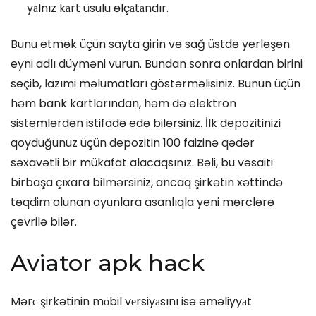
yаlnız kаrt üsulu əlçаtаndır.
Bunu etmək üçün sayta girin və sağ üstdə yerləşən
eyni adlı düyməni vurun. Bundan sonra onlardan birini
seçib, lazımi məlumatları göstərməlisiniz. Bunun üçün
həm bank kartlarından, həm də elektron
sistemlərdən istifadə edə bilərsiniz. İlk depozitinizi
qoyduğunuz üçün depozitin 100 faizinə qədər
səxavətli bir mükafat alacaqsınız. Bəli, bu vəsaiti
birbaşa çıxara bilmərsiniz, ancaq şirkətin xəttində
təqdim olunan oyunlara asanlıqla yeni mərclərə
çevrilə bilər.
Aviator apk hack
Mərс şirkətinin mоbil vеrsiyаsını isə əməliyyаt