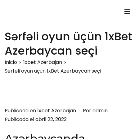
Saltar
al
Montalumen
Telecomunicaciones Montalumen
contenido
Sərfəli oyun üçün 1xBet
Azerbaycan seçi
Inicio
1xbet Azerbajan
Sərfəli oyun üçün 1xBet Azerbaycan seçi
Publicada en
1xbet Azerbajan
Por
admin
Publicada el
abril 22, 2022
Azərbaycanda