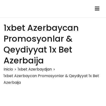
Saltar
al
Montalumen
Telecomunicaciones Montalumen
contenido
1xbet Azerbaycan
Promosyonlar &
Qeydiyyat 1x Bet
Azerbaija
Inicio
1xbet Azerbaydjan
1xbet Azerbaycan Promosyonlar & Qeydiyyat 1x Bet
Azerbaija