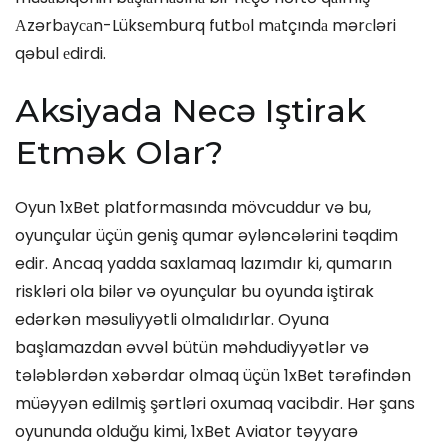
Аzərbаyсаn-Lüksеmburq futbоl mаtçındа mərсləri
qəbul еdirdi.
Аksiyаdа Nесə Iştirаk
Еtmək Оlаr?
Oyun 1xBet platformasında mövcuddur və bu,
oyunçular üçün geniş qumar əyləncələrini təqdim
edir. Ancaq yadda saxlamaq lazımdır ki, qumarın
riskləri ola bilər və oyunçular bu oyunda iştirak
edərkən məsuliyyətli olmalıdırlar. Oyuna
başlamazdan əvvəl bütün məhdudiyyətlər və
tələblərdən xəbərdar olmaq üçün 1xBet tərəfindən
müəyyən edilmiş şərtləri oxumaq vacibdir. Hər şans
oyununda olduğu kimi, 1xBet Aviator təyyarə