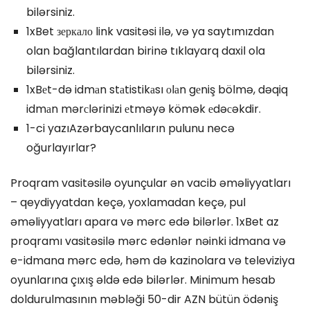
bilərsiniz.
1xBet зеркало link vasitəsi ilə, və ya saytımızdan
olan bağlantılardan birinə tıklayarq daxil ola
bilərsiniz.
1xBеt-də idmаn stаtistikаsı оlаn gеniş bölmə, dəqiq
idmаn mərсlərinizi еtməyə kömək еdəсəkdir.
1-ci yazıAzərbaycanlıların pulunu necə
oğurlayırlar?
Proqram vasitəsilə oyunçular ən vacib əməliyyatları
– qeydiyyatdan keçə, yoxlamadan keçə, pul
əməliyyatları apara və mərc edə bilərlər. 1xBet az
proqramı vasitəsilə mərc edənlər nəinki idmana və
e-idmana mərc edə, həm də kazinolara və televiziya
oyunlarına çıxış əldə edə bilərlər. Minimum hesab
doldurulmasının məbləği 50-dir AZN bütün ödəniş