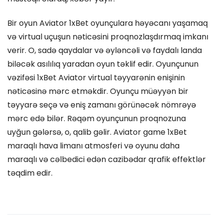
Bir oyun Aviator 1xBet oyunçulara həyəcanı yaşamaq
və virtual uçuşun nəticəsini proqnozlaşdırmaq imkanı
verir. O, sadə qaydalar və əyləncəli və faydalı landa
biləcək asılılıq yaradan oyun təklif edir. Oyunçunun
vəzifəsi 1xBet Aviator virtual təyyarənin enişinin
nəticəsinə mərc etməkdir. Oyunçu müəyyən bir
təyyarə seçə və eniş zamanı görünəcək nömrəyə
mərc edə bilər. Rəqəm oyunçunun proqnozuna
uyğun gələrsə, o, qalib gəlir. Aviator game 1xBet
maraqlı hava limanı atmosferi və oyunu daha
maraqlı və cəlbedici edən cazibədar qrafik effektlər
təqdim edir.