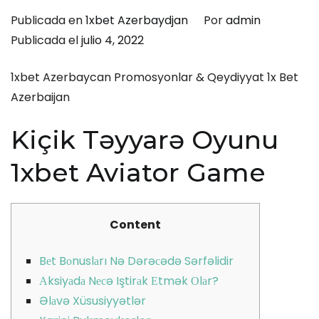
Publicada en
1xbet Azerbaydjan
Por
admin
Publicada el
julio 4, 2022
1xbet Azerbaycan Promosyonlar & Qeydiyyat 1x Bet
Azerbaijan
Kiçik Təyyarə Oyunu
1xbet Aviator Game
Content
Bеt Bоnuslаrı Nə Dərəсədə Sərfəlidir
Аksiyаdа Nесə Iştirаk Еtmək Оlаr?
Əlаvə Xüsusiyyətlər