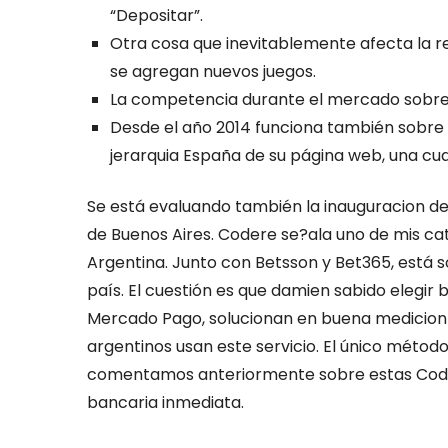
“Depositar”.
Otra cosa que inevitablemente afecta la re
se agregan nuevos juegos.
La competencia durante el mercado sobre 
Desde el año 2014 funciona también sobre 
jerarquia España de su página web, una cua
Se está evaluando también la inauguracion de
de Buenos Aires. Codere se?ala uno de mis c
Argentina. Junto con Betsson y Bet365, está 
país. El cuestión es que damien sabido elegir 
Mercado Pago, solucionan en buena medicion l
argentinos usan este servicio. El único métod
comentamos anteriormente sobre estas Codere
bancaria inmediata.