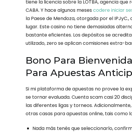
tiene la licencia sobre la LOTBA, agencia que
CABA. Y hace algunos meses
codere iniciar se
la Paese de Mendoza, otorgada por el IPJyC., 
lugar. Este casino no tiene demasiadas altern
bastante eficientes. Los depósitos se acred
utilizado, zero se aplican comisiones extra-b
Bono Para Bienvenida
Para Apuestas Anticip
Si mi plataforma de apuestas no provee la expe
se tornar evaluada. Cuenta scam casi 20 disci
las diferentes ligas y torneos. Adicionalmen
otras casas para apuestas online, tais como los
Nada más tenés que seleccionarlo, confirm