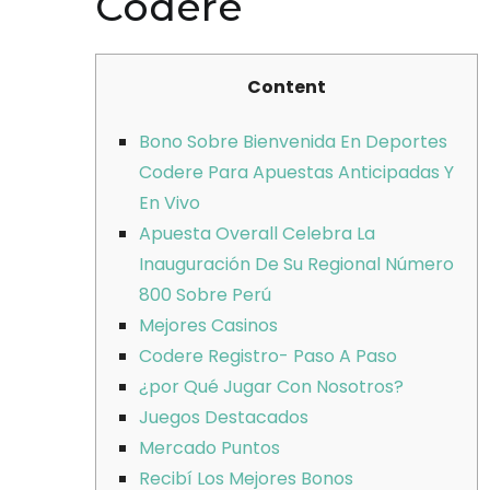
Codere
Content
Bono Sobre Bienvenida En Deportes
Codere Para Apuestas Anticipadas Y
En Vivo
Apuesta Overall Celebra La
Inauguración De Su Regional Número
800 Sobre Perú
Mejores Casinos
Codere Registro- Paso A Paso
¿por Qué Jugar Con Nosotros?
Juegos Destacados
Mercado Puntos
Recibí Los Mejores Bonos