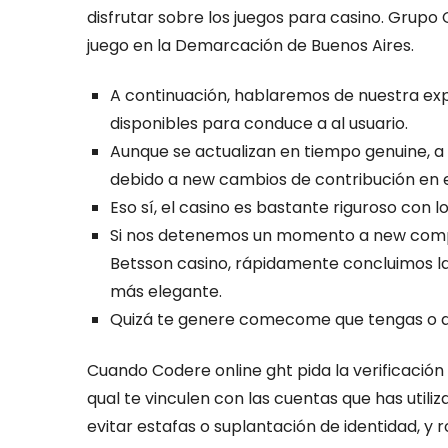
disfrutar sobre los juegos para casino. Grupo
juego en la Demarcación de Buenos Aires.
A continuación, hablaremos de nuestra ex
disponibles para conduce a al usuario.
Aunque se actualizan en tiempo genuine, a
debido a new cambios de contribución en e
Eso sí, el casino es bastante riguroso con 
Si nos detenemos un momento a new compa
Betsson casino, rápidamente concluimos la
más elegante.
Quizá te genere comecome que tengas o qu
Cuando Codere online ght pida la verificación 
qual te vinculen con las cuentas que has utiliza
evitar estafas o suplantación de identidad, y 