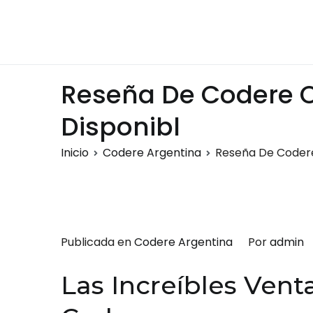
Saltar
al
Montalumen
Telecomunicaciones Montalumen
contenido
Reseña De Codere O
Disponibl
Inicio
Codere Argentina
Reseña De Codere
Publicada en
Codere Argentina
Por
admin
Las Increíbles Vent