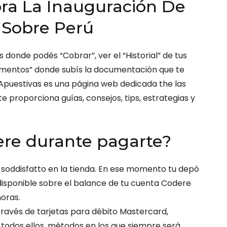
bra La Inauguración De
 Sobre Perú
onde podés “Cobrar”, ver el “Historial” de tus
umentos” donde subís la documentación que te
o. Apuestivas es una página web dedicada the las
te proporciona guías, consejos, tips, estrategias y
ere durante pagarte?
 soddisfatto en la tienda. En ese momento tu depó
disponible sobre el balance de tu cuenta Codere
horas.
través de tarjetas para débito Mastercard,
 todos ellos, métodos en los que siempre será