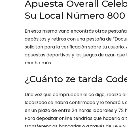
Apuesta Overall Cele
Su Local Número 800
En esta misma vano encontrás otras pestañas d
depósitos y retiros con una pestaña de “Doc
solicitan para la verificación sobre tu usuari
apuestas deportivas y los juegos de azar, que 
mucho más.
¿Cuánto ze tarda Cod
Una vez que comprueben el có digo, realiza el
localizado se habrá confirmado y lo tendrá s 
en un plazo de entre 24 horas laborales y 72 
Para depositar online tendrías que hacerlo a 
transferencias bancarias o a través de DEBIN,