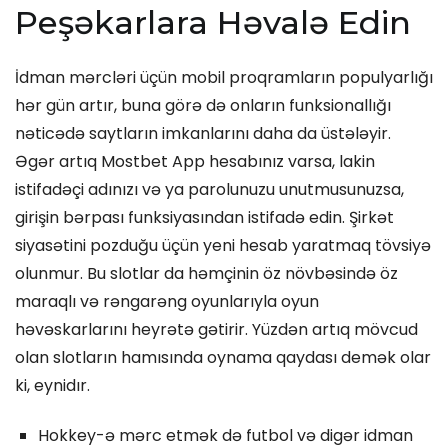
Peşəkarlara Həvalə Edin
İdman mərcləri üçün mobil proqramların populyarlığı
hər gün artır, buna görə də onların funksionallığı
nəticədə saytların imkanlarını daha da üstələyir.
Əgər artıq Mostbet App hesabınız varsa, lakin
istifadəçi adınızı və ya parolunuzu unutmusunuzsa,
girişin bərpası funksiyasından istifadə edin. Şirkət
siyasətini pozduğu üçün yeni hesab yaratmaq tövsiyə
olunmur. Bu slotlar da həmçinin öz növbəsində öz
maraqlı və rəngarəng oyunlarıyla oyun
həvəskarlarını heyrətə gətirir. Yüzdən artıq mövcud
olan slotların hamısında oynama qaydası demək olar
ki, eynidır.
Hokkey-ə mərc etmək də futbol və digər idman