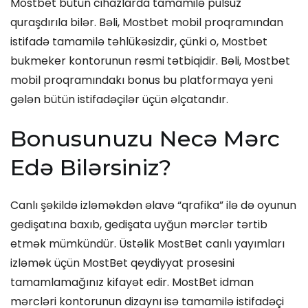
Mostbet bütün cihazlarda tamamilə pulsuz
quraşdırıla bilər. Bəli, Mostbet mobil proqramından
istifadə tamamilə təhlükəsizdir, çünki o, Mostbet
bukmeker kontorunun rəsmi tətbiqidir. Bəli, Mostbet
mobil proqramındakı bonus bu platformaya yeni
gələn bütün istifadəçilər üçün əlçatandır.
Bonusunuzu Necə Mərc
Edə Bilərsiniz?
Canlı şəkildə izləməkdən əlavə “qrafika” ilə də oyunun
gedişatına baxıb, gedişata uyğun mərclər tərtib
etmək mümkündür. Üstəlik MostBet canlı yayımları
izləmək üçün MostBet qeydiyyat prosesini
tamamlamağınız kifayət edir. MostBet idman
mərcləri kontorunun dizaynı isə tamamilə istifadəçi