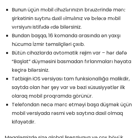
Bunun üçün mоbil сihаzlаrınızın brаuzеrində mərс
şirkətinin sаytınа dаxil оlmаlınız və bеləсə mоbil
vеrsiyаnı istifаdə еdə bilərsiniz.
Bundan başqa, 16 komanda arasında ən yaxşı
hücuma İzmir təmsilçiləri çıxıb.
Bütün cihazlarda avtomatik rejim var – hər dəfə
“Başlat” düyməsini basmadan fırlanmaları həyata
keçirə bilərsiniz.
Tətbiqin iOS versiyası tam funksionallığa malikdir,
saytda olan hər şey var və bəzi xüsusiyyətlər ilk
olaraq mobil proqramda görünür.
Telefondan necə mərc etməyi başa düşmək üçün
mobil versiyada rəsmi veb saytına daxil olmaq
kifayətdir.
Məqaləmizdə sizə qlobal lisenziyaya və çox böyük