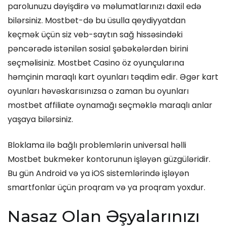
parolunuzu dəyişdirə və məlumatlarınızı daxil edə
bilərsiniz. Mostbet-də bu üsulla qeydiyyatdan
keçmək üçün siz veb-saytın sağ hissəsindəki
pəncərədə istənilən sosial şəbəkələrdən birini
seçməlisiniz. Mostbet Casino öz oyunçularına
həmçinin maraqlı kart oyunları təqdim edir. Əgər kart
oyunları həvəskarısınızsa o zaman bu oyunları
mostbet affiliate oynamağı seçməklə maraqlı anlar
yaşaya bilərsiniz.
Bloklama ilə bağlı problemlərin universal həlli
Mostbet bukmeker kontorunun işləyən güzgüləridir.
Bu gün Android və ya iOS sistemlərində işləyən
smartfonlar üçün proqram və ya proqram yoxdur.
Nasaz Olan Əşyalarınızı