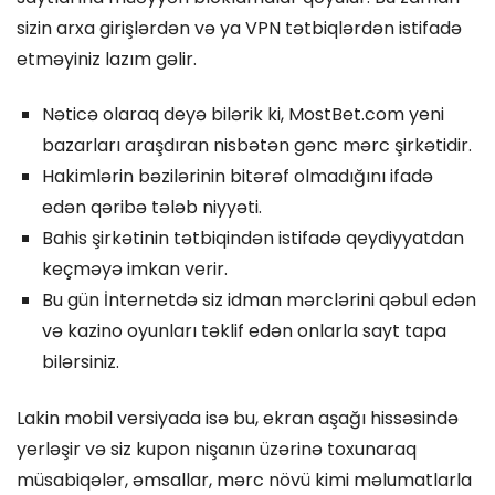
sizin arxa girişlərdən və ya VPN tətbiqlərdən istifadə
etməyiniz lazım gəlir.
Nəticə olaraq deyə bilərik ki, MostBet.com yeni
bazarları araşdıran nisbətən gənc mərc şirkətidir.
Hakimlərin bəzilərinin bitərəf olmadığını ifadə
edən qəribə tələb niyyəti.
Bahis şirkətinin tətbiqindən istifadə qeydiyyatdan
keçməyə imkan verir.
Bu gün İnternetdə siz idman mərclərini qəbul edən
və kazino oyunları təklif edən onlarla sayt tapa
bilərsiniz.
Lakin mobil versiyada isə bu, ekran aşağı hissəsində
yerləşir və siz kupon nişanın üzərinə toxunaraq
müsabiqələr, əmsallar, mərc növü kimi məlumatlarla