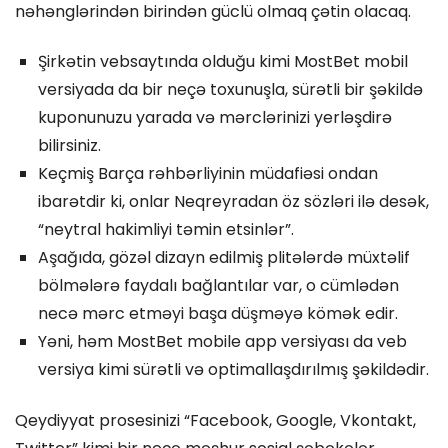
nəhənglərindən birindən güclü olmaq çətin olacaq.
Şirkətin vebsaytında olduğu kimi MostBet mobil
versiyada da bir neçə toxunuşla, sürətli bir şəkildə
kuponunuzu yarada və mərclərinizi yerləşdirə
bilirsiniz.
Keçmiş Barça rəhbərliyinin müdafiəsi ondan
ibarətdir ki, onlar Neqreyradan öz sözləri ilə desək,
“neytral hakimliyi təmin etsinlər”.
Aşağıda, gözəl dizayn edilmiş plitələrdə müxtəlif
bölmələrə faydalı bağlantılar var, o cümlədən
necə mərc etməyi başa düşməyə kömək edir.
Yəni, həm MostBet mobile app versiyası da veb
versiya kimi sürətli və optimallaşdırılmış şəkildədir.
Qeydiyyat prosesinizi “Facebook, Google, Vkontakt,