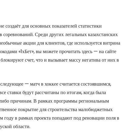
 не создаёт для основных показателей статистики
ов соревнований. Среди других легальных казахстанских
необычные акции для клиентов, где используется витрина
окодами «1хБет», вы можете прочитать здесь — на сайте
локируют счет, что и вызывает массу негатива от них в
 следующее — матч в хоккее считается состоявшимся,
все ставки будут рассчитаны по итогам, когда была
м-либо причинам. В рамках программы региональным
сственное покрытие для строительства малобюджетных
м году в рамках проекта попадают под реновации поля в
уской области.