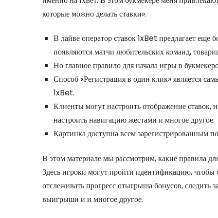
именно на 1хБет. В этом букмекере меня привлекаю
которые можно делать ставки».
В лайве оператор ставок 1xBet предлагает еще 
появляются матчи любительских команд, товари
Но главное правило для начала игры в букмекер
Способ «Регистрация в один клик» является са
1xBet.
Клиенты могут настроить отображение ставок, и
настроить навигацию жестами и многое другое.
Картинка доступна всем зарегистрированным пол
В этом материале мы рассмотрим, какие правила для
Здесь игроки могут пройти идентификацию, чтобы 
отслеживать прогресс отыгрыша бонусов, следить 
выигрыши и и многое другое.