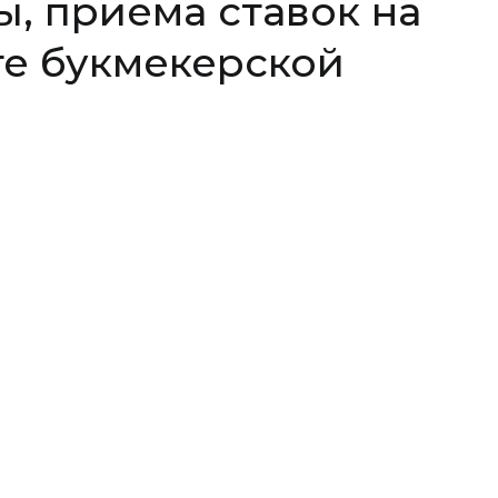
ы, приема ставок на
е букмекерской