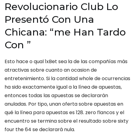
Revolucionario Club Lo
Presentó Con Una
Chicana: “me Han Tardo
Con ”
Esto hace o qual 1xBet sea la de las compañías más
atractivas sobre cuanto an ocasion de
entretenimiento. Si la cantidad whole de ocurrencias
ha sido exactamente igual a la línea de apuestas,
entonces todas las apuestas se declararán
anuladas. Por tipo, unan oferta sobre apuestas en
qué la línea para apuestas es 128. zero flancos y el
encuentro se termina sobre el resultado sobre sixty
four the 64 se declarará nula.