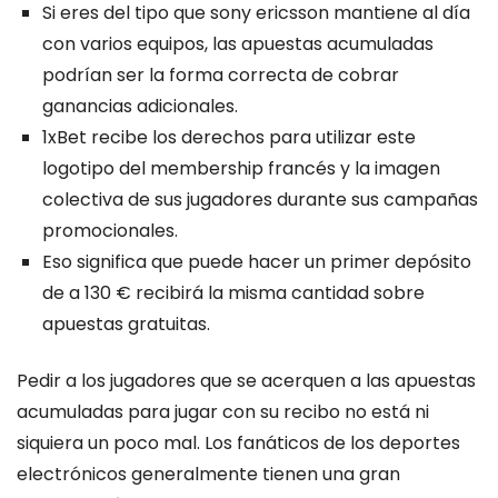
Si eres del tipo que sony ericsson mantiene al día
con varios equipos, las apuestas acumuladas
podrían ser la forma correcta de cobrar
ganancias adicionales.
1xBet recibe los derechos para utilizar este
logotipo del membership francés y la imagen
colectiva de sus jugadores durante sus campañas
promocionales.
Eso significa que puede hacer un primer depósito
de a 130 € recibirá la misma cantidad sobre
apuestas gratuitas.
Pedir a los jugadores que se acerquen a las apuestas
acumuladas para jugar con su recibo no está ni
siquiera un poco mal. Los fanáticos de los deportes
electrónicos generalmente tienen una gran