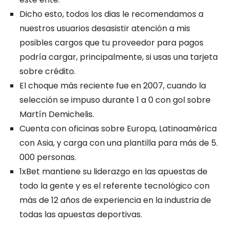
Dicho esto, todos los dias le recomendamos a
nuestros usuarios desasistir atención a mis
posibles cargos que tu proveedor para pagos
podría cargar, principalmente, si usas una tarjeta
sobre crédito.
El choque más reciente fue en 2007, cuando la
selección se impuso durante 1 a 0 con gol sobre
Martín Demichelis.
Cuenta con oficinas sobre Europa, Latinoamérica
con Asia, y carga con una plantilla para más de 5.
000 personas.
1xBet mantiene su liderazgo en las apuestas de
todo la gente y es el referente tecnológico con
más de 12 años de experiencia en la industria de
todas las apuestas deportivas.