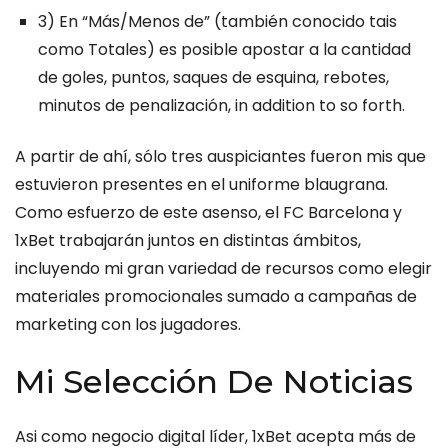
3) En “Más/Menos de” (también conocido tais
como Totales) es posible apostar a la cantidad
de goles, puntos, saques de esquina, rebotes,
minutos de penalización, in addition to so forth.
A partir de ahí, sólo tres auspiciantes fueron mis que
estuvieron presentes en el uniforme blaugrana.
Como esfuerzo de este asenso, el FC Barcelona y
1xBet trabajarán juntos en distintas ámbitos,
incluyendo mi gran variedad de recursos como elegir
materiales promocionales sumado a campañas de
marketing con los jugadores.
Mi Selección De Noticias
Asi como negocio digital líder, 1xBet acepta más de