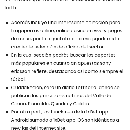
forth
Además incluye una interesante colección para
tragaperras online, online casino en vivo y juegos
de mesa, por lo o qual ofrece a mis jugadores la
creciente selección de afición del sector.
En la cual sección podrás buscar los deportes
más populares en cuanto an apuestas sony
ericsson refiere, destacando asi como siempre el
fútbol.
CiudadRegion, sera un diario territorial donde se
publican las principales noticias del Valle de
Cauca, Risaralda, Quindío y Caldas.
Por otra part, las funciones de la 1xBet app
Android sumado a 1xBet app iOS son idénticas a
new las del internet site.