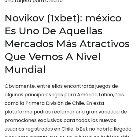
una tarjeta para crédito.
Novikov (1xbet): méxico
Es Uno De Aquellas
Mercados Más Atractivos
Que Vemos A Nivel
Mundial
Obviamente, entre ellos encontrarás juegos de
algunas principales ligas para América Latina, tais
como la Primera División de Chile. En esta
plataforma podrás reclamar una gran variedad de
promociones exclusivas para todos los nuevos
usuarios registrados en Chile. 1xBet no habría llegado