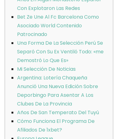
Con Explotaron Las Redes
Bet Ze Une Al Fc Barcelona Como
Asociado World Contenido
Patrocinado
Una Forma De La Selección Perú Se
Separó Con Su Ex Ventiló Todo: «me
Demostró Lo Que Es»
Mi Selección De Noticias
Argentina: Lotería Chaqueña
Anunció Una Nueva Edición Sobre
Deporbingo Para Asentar A Los
Clubes De La Provincia
Años De San Temperato Del Tuyú
Cómo Funciona El Programa De
Afiliados De 1xbet?
Europa League