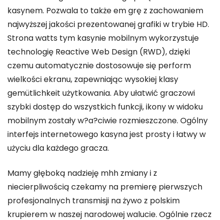
kasynem. Pozwala to także em grę z zachowaniem
najwyższej jakości prezentowanej grafiki w trybie HD.
Strona watts tym kasynie mobilnym wykorzystuje
technologię Reactive Web Design (RWD), dzięki
czemu automatycznie dostosowuje się perform
wielkości ekranu, zapewniając wysokiej klasy
gemütlichkeit użytkowania. Aby ułatwić graczowi
szybki dostęp do wszystkich funkcji, ikony w widoku
mobilnym zostały w?a?ciwie rozmieszczone. Ogólny
interfejs internetowego kasyna jest prosty i łatwy w
użyciu dla każdego gracza.
Mamy głęboką nadzieję mhh zmiany i z
niecierpliwością czekamy na premierę pierwszych
profesjonalnych transmisji na żywo z polskim
krupierem w naszej narodowej walucie. Ogólnie rzecz