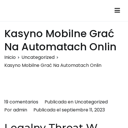
Saltar
al
Montalumen
Telecomunicaciones Montalumen
contenido
Kasyno Mobilne Grać
Na Automatach Onlin
Inicio
Uncategorized
Kasyno Mobilne Grać Na Automatach Onlin
en
19 comentarios
Publicada en
Uncategorized
Kasyno
Por
admin
Publicada el
septiembre 11, 2023
Mobilne
Legalny Threat W
Grać