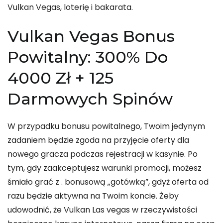
Vulkan Vegas, loterię i bakarata.
Vulkan Vegas Bonus
Powitalny: 300% Do
4000 Zł + 125
Darmowych Spinów
W przypadku bonusu powitalnego, Twoim jedynym
zadaniem będzie zgoda na przyjęcie oferty dla
nowego gracza podczas rejestracji w kasynie. Po
tym, gdy zaakceptujesz warunki promocji, możesz
śmiało grać z . bonusową „gotówką”, gdyż oferta od
razu będzie aktywna na Twoim koncie. Żeby
udowodnić, że Vulkan Las vegas w rzeczywistości