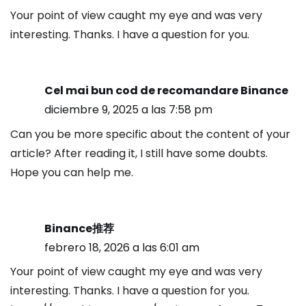
Your point of view caught my eye and was very
interesting. Thanks. I have a question for you.
Cel mai bun cod de recomandare Binance
diciembre 9, 2025 a las 7:58 pm
Can you be more specific about the content of your
article? After reading it, I still have some doubts.
Hope you can help me.
Binance推荐
febrero 18, 2026 a las 6:01 am
Your point of view caught my eye and was very
interesting. Thanks. I have a question for you.