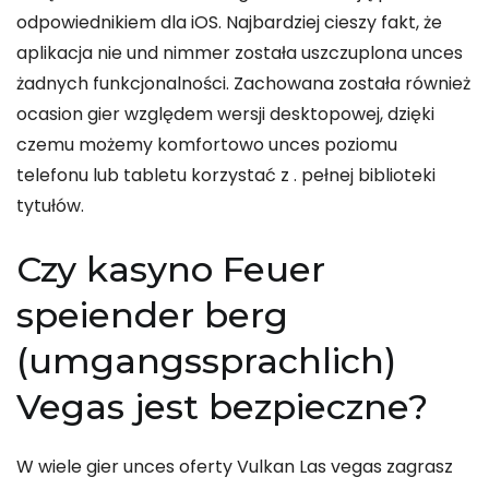
odpowiednikiem dla iOS. Najbardziej cieszy fakt, że
aplikacja nie und nimmer została uszczuplona unces
żadnych funkcjonalności. Zachowana została również
ocasion gier względem wersji desktopowej, dzięki
czemu możemy komfortowo unces poziomu
telefonu lub tabletu korzystać z . pełnej biblioteki
tytułów.
Czy kasyno Feuer
speiender berg
(umgangssprachlich)
Vegas jest bezpieczne?
W wiele gier unces oferty Vulkan Las vegas zagrasz