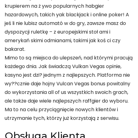
krupierem na ż ywo popularnych habgier
hazardowych, takich yak blackjack i online poker! A
jeś li nie lubisz automató w do gry, zawsze masz do
dyspozycji ruletkę – z europejskimi stoł ami i
amerykań skimi odmianami, takimi jak koś ci czy
bakarat.
Mimo to są miejsca do ulepszeń, nad którymi pracują
każdego dnia. Jak świadczą Vulkan Vegas opinie,
kasyno jest dzi? jednym z najlepszych. Platforma nie
wy??cznie daje hojny Vulcan Vegas bonus powitalny
do wykorzystania all of us wszystkich swoich grach,
ale także daje wiele najlepszych raffgier do wyboru.
Ma to na celu przyciągnięcie nowych klientów i
utrzymanie tych, którzy już korzystają z serwisu.
Obsługa Klienta